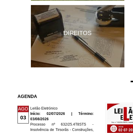
DIREITOS
AGENDA
AGO
Leilão Eletrónico
Início: 02/07/2026 | Término:
03
03/08/2026
Processo nº 632/25.4T8STS -
Insolvência de Tirsorãs - Construções,