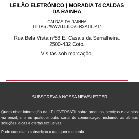
LEILÃO ELETRÓNICO | MORADIA T4 CALDAS
DA RAINHA
CALDAS DA RAINHA
HTTPS://WWW.LEILOVERSATIL.PT/
Rua Bela Vista nº58 E, Casais da Serralheira,
2500-432 Coto.
Visitas sob marcação.
SUBSCREVA A NOSSA NEWSLETTER
Quero obter informação da LEILOVERSATIL sobre produtos, serviços e eventos
via email, sms ou qualquer outro canal de comunicação, incluindo as últimas
soluções, dicas e ofertas exclusivas.
Pode cancelar a subscrição a qualquer momento.